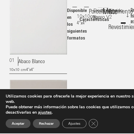
Mate
Disponible
Destonificado
D
Porcelánico
Pavimento
fi
10x10cm
ligero V2
en
Características
pr
4”x4”
los
Revestimie
siguientes
formatos
01
Abaco Blanco
4”x4”
10x10
cm
Utilizamos cookies para ofrecerle la mejor experiencia en nuestro s
web.
Puede obtener más información sobre las cookies que utilizamos o
desactivarlas en
ajustes
.
Cerrar el banner de 
Aceptar
Rechazar
Ajustes